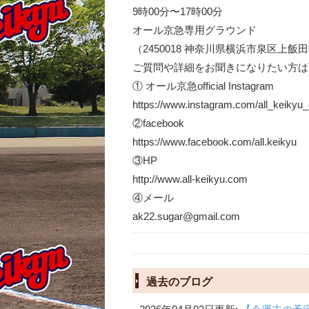
9時00分〜17時00分
オール京急専用グラウンド
（2450018 神奈川県横浜市泉区上飯
ご質問や詳細をお聞きになりたい方は
① オール京急official Instagram
https://www.instagram.com/all_keikyu_of
②facebook
https://www.facebook.com/all.keikyu
③HP
http://www.all-keikyu.com
④メール
ak22.sugar@gmail.com
過去のブログ