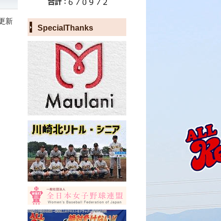
日更新
SpecialThanks